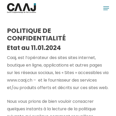
Skip
Menu
to
Close
main
Menu
content
POLITIQUE DE
CONFIDENTIALITÉ
Etat au 11.01.2024
Caaj, est l’opérateur des sites sites internet,
boutique en ligne, applications et autres pages
sur les réseaux sociaux, les « Sites » accessibles via
www.caaj.ch – et le fournisseur des services
et/ou produits offerts et décrits sur ces sites web.
Nous vous prions de bien vouloir consacrer
quelques instants à la lecture de la politique